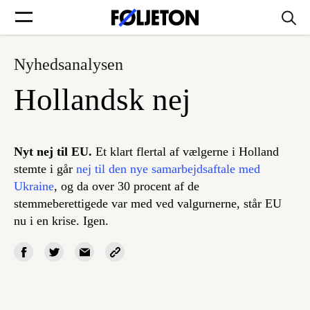
Nyhedsanalysen
Forsider
Hollandsk nej
Føljetoner
Nyt nej til EU.
Et klart flertal af vælgerne i Holland
stemte i går
nej til den nye samarbejdsaftale med
Ukraine
, og da over 30 procent af de
Søg
stemmeberettigede var med ved valgurnerne, står EU
nu i en krise. Igen.
Min side
Log ind