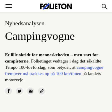
Nyhedsanalysen
Forsider
Campingvogne
Føljetoner
Et lille skridt for menneskeheden – men rart for
campisterne.
Folketinget vedtager i dag det såkaldte
Tempo 100-lovforslag, som betyder, at
campingvogne
Søg
fremover må trækkes op på 100 km/timen
på landets
motorveje.
Min side
Log ind