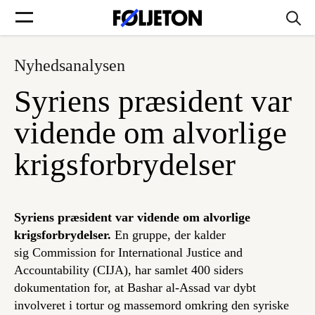
Nyhedsanalysen
Forsider
Syriens præsident var
Føljetoner
vidende om alvorlige
krigsforbrydelser
Søg
Syriens præsident var vidende om alvorlige
krigsforbrydelser.
En gruppe, der kalder
Min side
sig Commission for International Justice and
Accountability (CIJA), har samlet 400 siders
Log ind
dokumentation for, at Bashar al-Assad var dybt
involveret i tortur og massemord omkring den syriske