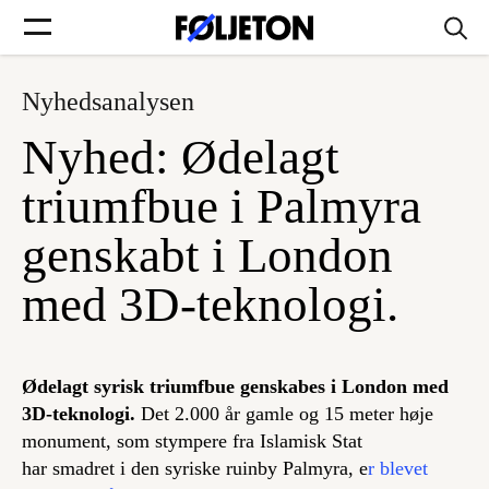
Nyhedsanalysen
Forsider
Nyhed: Ødelagt
Føljetoner
triumfbue i Palmyra
genskabt i London
med 3D-teknologi.
Søg
Min side
Ødelagt syrisk triumfbue genskabes i London med
3D-teknologi.
Det 2.000 år gamle og 15 meter høje
Log ind
monument, som stympere fra Islamisk Stat
har smadret i den syriske ruinby Palmyra, e
r blevet