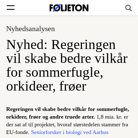
Nyhedsanalysen
Forsider
Nyhed: Regeringen
Føljetoner
vil skabe bedre vilkår
for sommerfugle,
orkideer, frøer
Søg
Min side
Regeringen vil skabe bedre vilkår for sommerfugle,
orkideer, frøer og andre truede arter.
1,8 mia. kr. er
Log ind
der sat af til projektet, hvoraf størstedelen stammer fra
EU-fonde.
Seniorforsker i biologi ved Aarhus