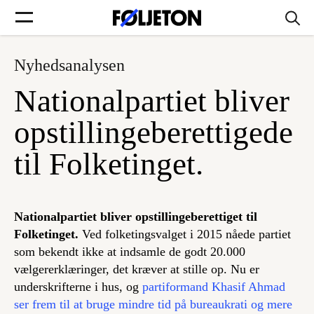
Nyhedsanalysen
Forsider
Nationalpartiet bliver
Føljetoner
opstillingeberettigede
til Folketinget.
Søg
Nationalpartiet bliver opstillingeberettiget til
Folketinget.
Ved folketingsvalget i 2015 nåede partiet
Min side
som bekendt ikke at indsamle de godt 20.000
vælgererklæringer, det kræver at stille op. Nu er
Log ind
underskrifterne i hus, og
partiformand Khasif Ahmad
ser frem til at bruge mindre tid på bureaukrati og mere