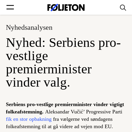
Nyhedsanalysen
Forsider
Nyhed: Serbiens pro-
Føljetoner
vestlige
premierminister
vinder valg.
Søg
Min side
Serbiens pro-vestlige premierminister vinder vigtigt
folkeafstemning.
Aleksandar Vučić’ Progressive Parti
Log ind
fik en stor opbakning
fra vælgerne ved søndagens
folkeafstemning til at gå videre ad vejen mod EU.