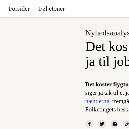
Forsider
Føljetoner
Nyhedsanaly
Det kost
ja til j
Det koster flygtni
siger ja tak til e
hænderne
, fremgå
Folketingets besk