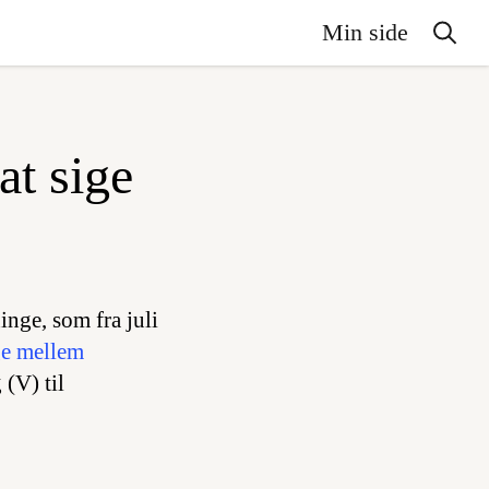
Min side
at sige
inge, som fra juli
ge mellem
 (V) til