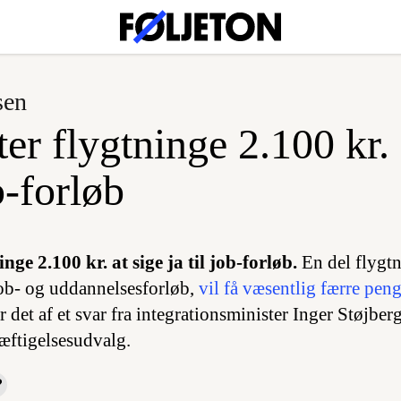
sen
er flygtninge 2.100 kr. 
ob-forløb
nge 2.100 kr. at sige ja til job-forløb.
En del flygtn
t job- og uddannelsesforløb,
vil få væsentlig færre pen
r det af et svar fra integrationsminister Inger Støjberg
æftigelsesudvalg.