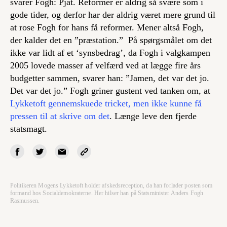
svarer Fogh: Pjat. Reformer er aldrig så svære som i
gode tider, og derfor har der aldrig været mere grund til
at rose Fogh for hans få reformer. Mener altså Fogh,
der kalder det en ”præstation.” På spørgsmålet om det
ikke var lidt af et ‘synsbedrag’, da Fogh i valgkampen
2005 lovede masser af velfærd ved at lægge fire års
budgetter sammen, svarer han: ”Jamen, det var det jo.
Det var det jo.” Fogh griner gustent ved tanken om, at
Lykketoft gennemskuede tricket, men ikke kunne få
pressen til at skrive om det
. Længe leve den fjerde
statsmagt.
Politikeren Mogens Lykketoft holder afskedsreception, da han forlader posten som
formand hos Socialdemokraterne. Her hilser han på Statsminister Anders Fogh
Rasmussen.