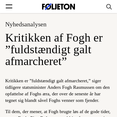
Nyhedsanalysen
Forsider
Kritikken af Fogh er
Føljetoner
”fuldstændigt galt
afmarcheret”
Søg
Kritikken er ”fuldstændigt galt afmarcheret,” siger
tidligere statsminister Anders Fogh Rasmussen om den
Min side
opfattelse af Foghs æra, der over de seneste år har
tegnet sig blandt såvel Foghs venner som fjender.
Log ind
Til dem, der mener, at Fogh brugte løs af de gode tider,