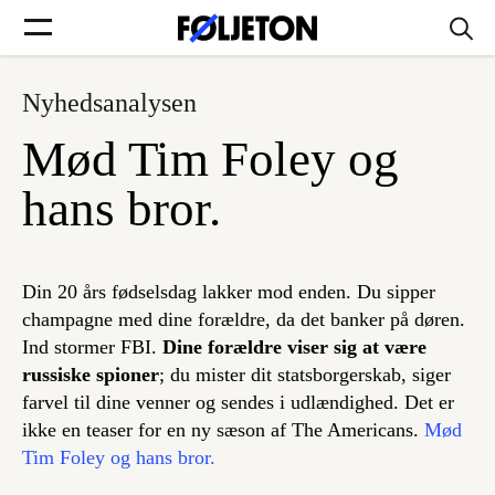
Nyhedsanalysen
Forsider
Mød Tim Foley og
Føljetoner
hans bror.
Din 20 års fødselsdag lakker mod enden. Du sipper
Søg
champagne med dine forældre, da det banker på døren.
Ind stormer FBI.
Dine forældre viser sig at være
russiske spioner
; du mister dit statsborgerskab, siger
Min side
farvel til dine venner og sendes i udlændighed. Det er
ikke en teaser for en ny sæson af
The Americans
.
Mød
Log ind
Tim Foley og hans bror.