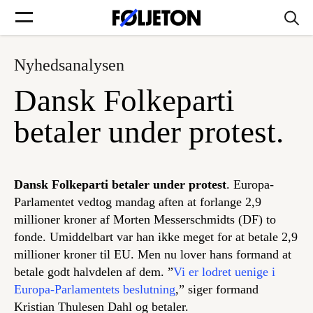
Nyhedsanalysen
Forsider
Dansk Folkeparti
Føljetoner
betaler under protest.
Dansk Folkeparti betaler under protest
. Europa-
Søg
Parlamentet vedtog mandag aften at forlange 2,9
millioner kroner af Morten Messerschmidts (DF) to
fonde. Umiddelbart var han ikke meget for at betale 2,9
Min side
millioner kroner til EU. Men nu lover hans formand at
betale godt halvdelen af dem. ”
Vi er lodret uenige i
Log ind
Europa-Parlamentets beslutning
,” siger formand
Kristian Thulesen Dahl og betaler.