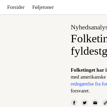
Forsider
Føljetoner
Nyhedsanaly
Folketin
fyldest
Folketinget har 
med amerikanske l
redegørelse fra f
forsvaret.