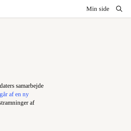
Min side
daters samarbejde
går af en ny
stramninger af