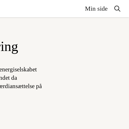
Min side
ring
energiselskabet
ndet da
værdiansættelse på