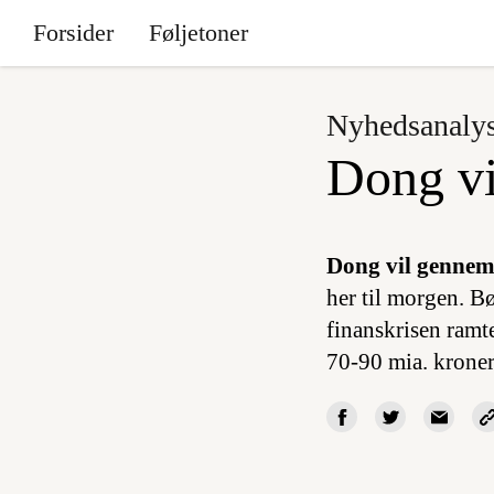
Forsider
Føljetoner
Nyhedsanaly
Dong vi
Dong vil gennem
her til morgen. B
finanskrisen ramte
70-90 mia. kroner