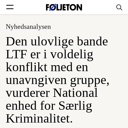
Nyhedsanalysen
Forsider
Den ulovlige bande
Føljetoner
LTF er i voldelig
konflikt med en
unavngiven gruppe,
Søg
vurderer National
Min side
enhed for Særlig
Kriminalitet.
Log ind