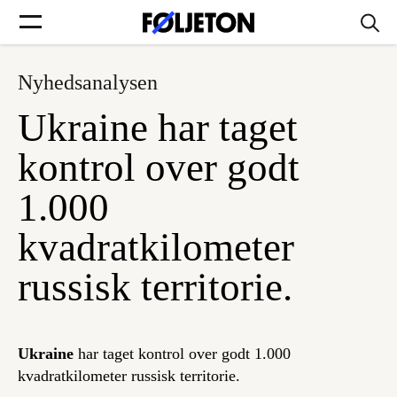
Nyhedsanalysen
Forsider
Ukraine har taget
Føljetoner
kontrol over godt
1.000
kvadratkilometer
Søg
russisk territorie.
Min side
Ukraine
har taget kontrol over godt 1.000
Log ind
kvadratkilometer russisk territorie.