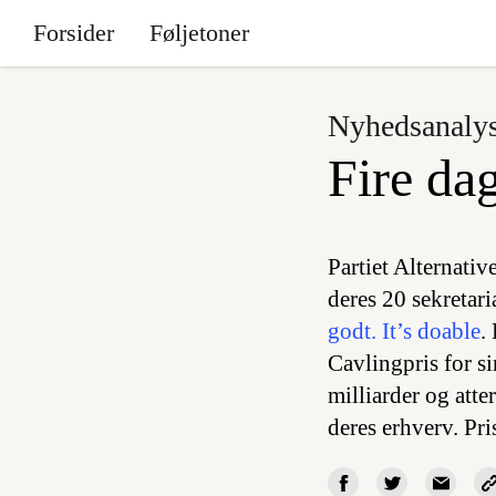
Forsider
Føljetoner
Nyhedsanaly
Fire dag
Partiet Alternati
deres 20 sekretar
godt. It’s doable
.
Cavlingpris for s
milliarder og atte
deres erhverv. Pri