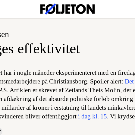
sen
es effektivitet
vet har i nogle måneder eksperimenteret med en fireda
iatsmedarbejdere på Christiansborg. Spoiler alert:
Det
 P.S. Artiklen er skrevet af Zetlands Theis Molin, der 
in afdækning af det absurde politiske forløb omkring 
r millarder af kroner i erstatning til landets minkavle
svinderen bliver offentliggjort
i dag kl. 15
. Vi krydse