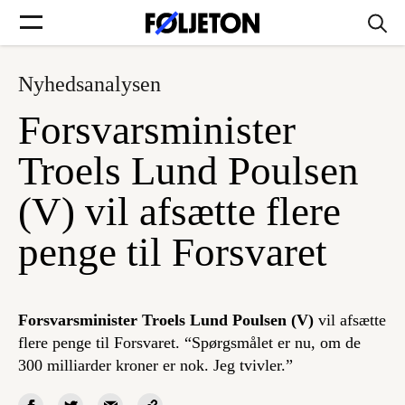
Nyhedsanalysen
Forsider
Forsvarsminister
Føljetoner
Troels Lund Poulsen
(V) vil afsætte flere
penge til Forsvaret
Søg
Min side
Forsvarsminister Troels Lund Poulsen (V)
vil afsætte
flere penge til Forsvaret. “Spørgsmålet er nu, om de
Log ind
300 milliarder kroner er nok. Jeg tvivler.”