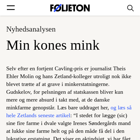
Nyhedsanalysen
Forsider
Min kones mink
Føljetoner
Selv efter en fortjent Cavling-pris er journalist Theis
Ehler Molin og hans Zetland-kolleger utroligt nok ikke
blevet trætte af at grave i minkerstatningerne.
Søg
Gudskelov, for pelsningen af statskassen bliver kun
mere og mere absurd i takt med, at de danske
Min side
minkfarme genopstår. Læs bare uddraget her,
og læs så
hele Zetlands seneste artikel
: “I stedet for lægge (sic)
sine fire farme i dvale valgte Irenes Søndergårds mand
Log ind
at lukke sine farme helt og på den måde få del i den
lukrative erstatning. Det viser en aktindsigt, vi har fået