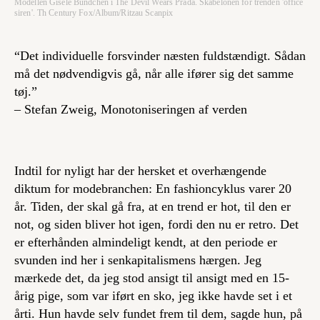
Modellen Gisele Bündchen i The Devil Wears Prada. Skabelonen for trenden 'office
siren'. Th Century Fox/Album/Ritzau Scanpix
“Det individuelle forsvinder næsten fuldstændigt. Sådan
må det nødvendigvis gå, når alle ifører sig det samme
tøj.”
– Stefan Zweig,
Monotoniseringen af verden
Indtil for nyligt har der hersket et overhængende
diktum for modebranchen: En fashioncyklus varer 20
år. Tiden, der skal gå fra, at en trend er hot, til den er
not, og siden bliver hot igen, fordi den nu er retro. Det
er efterhånden almindeligt kendt, at den periode er
svunden ind her i senkapitalismens hærgen. Jeg
mærkede det, da jeg stod ansigt til ansigt med en 15-
årig pige, som var iført en sko, jeg ikke havde set i et
årti. Hun havde selv fundet frem til dem, sagde hun, på