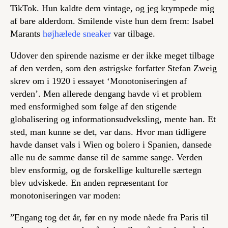
TikTok. Hun kaldte dem vintage, og jeg krympede mig
af bare alderdom. Smilende viste hun dem frem: Isabel
Marants
højhælede sneaker
var tilbage.
Udover den spirende nazisme er der ikke meget tilbage
af den verden, som den østrigske forfatter Stefan Zweig
skrev om i 1920 i essayet ‘Monotoniseringen af
verden’. Men allerede dengang havde vi et problem
med ensformighed som følge af den stigende
globalisering og informationsudveksling, mente han. Et
sted, man kunne se det, var dans. Hvor man tidligere
havde danset vals i Wien og bolero i Spanien, dansede
alle nu de samme danse til de samme sange. Verden
blev ensformig, og de forskellige kulturelle særtegn
blev udviskede. En anden repræsentant for
monotoniseringen var moden:
”Engang tog det år, før en ny mode nåede fra Paris til