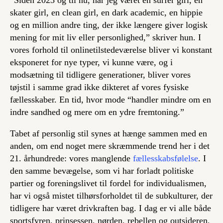
“Siden 2023 og til nu, har jeg været en
surfer girl
, en
skater girl
, en
clean girl
, en
dark academic
, en hippie
og en million andre ting, der ikke længere giver logisk
mening for mit liv eller personlighed,” skriver hun. I
vores forhold til onlinetilstedeværelse bliver vi konstant
eksponeret for nye typer, vi kunne være, og i
modsætning til tidligere generationer, bliver vores
tøjstil i samme grad ikke dikteret af vores fysiske
fællesskaber. En tid, hvor mode “handler mindre om en
indre sandhed og mere om en ydre fremtoning.”
Tabet af personlig stil synes at hænge sammen med en
anden, om end noget mere skræmmende trend her i det
21. århundrede: vores manglende
fællesskabsfølelse
. I
den samme bevægelse, som vi har forladt politiske
partier og foreningslivet til fordel for individualismen,
har vi også mistet tilhørsforholdet til de subkulturer, der
tidligere har været drivkraften bag. I dag er vi alle både
sportsfyren, prinsessen, nørden, rebellen og outsideren,