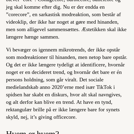
jeg skal komme efter dig. Nu er der endda en
”corecore”, en sarkastisk modreaktion, som består af
videoklip, der ikke har noget at gøre med hinanden,
men som alligevel sammensættes. Æstetikken skal ikke
længere hænge sammen.
Vi bevæger os igennem mikrotrends, der ikke opstår
som modreaktioner til hinanden, men netop bare opstår.
Og det er ikke længere tydeligt at identificere, hvornår
noget er en decideret trend, og hvornår det bare er én
persons holdning, som går viralt. Det sociale
medielandskab anno 2020’erne med især TikTok i
spidsen har skabt en diskurs, hvor alt skal navngives,
og alt derfor kan blive en trend. At have en tynd,
rektangulær brille på er ikke længere bare for synets
skyld, nej,
it’s giving officecore
.
Hvem er hvem?