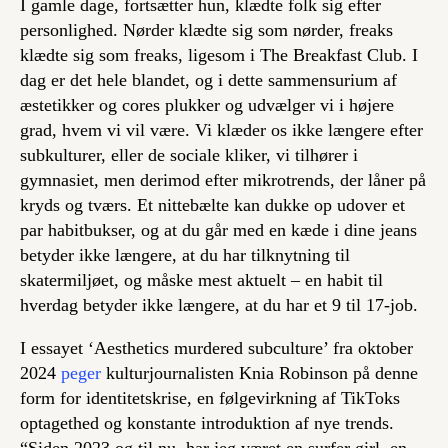
I gamle dage, fortsætter hun, klædte folk sig efter
personlighed. Nørder klædte sig som nørder, freaks
klædte sig som freaks, ligesom i
The Breakfast Club
. I
dag er det hele blandet, og i dette sammensurium af
æstetikker og cores plukker og udvælger vi i højere
grad, hvem vi vil være. Vi klæder os ikke længere efter
subkulturer, eller de sociale kliker, vi tilhører i
gymnasiet, men derimod efter mikrotrends, der låner på
kryds og tværs. Et nittebælte kan dukke op udover et
par habitbukser, og at du går med en kæde i dine jeans
betyder ikke længere, at du har tilknytning til
skatermiljøet, og måske mest aktuelt – en habit til
hverdag betyder ikke længere, at du har et 9 til 17-job.
I essayet ‘Aesthetics murdered subculture’ fra oktober
2024
peger
kulturjournalisten Knia Robinson på denne
form for identitetskrise, en følgevirkning af TikToks
optagethed og konstante introduktion af nye trends.