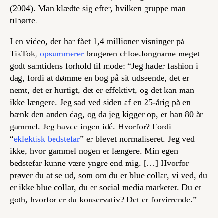
(2004). Man klædte sig efter, hvilken gruppe man
tilhørte.
I en video, der har fået 1,4 millioner visninger på
TikTok,
opsummerer
brugeren chloe.longname meget
godt samtidens forhold til mode: “Jeg hader fashion i
dag, fordi at dømme en bog på sit udseende, det er
nemt, det er hurtigt, det er effektivt, og det kan man
ikke længere. Jeg sad ved siden af en 25-årig på en
bænk den anden dag, og da jeg kigger op, er han 80 år
gammel. Jeg havde ingen idé. Hvorfor? Fordi
“
eklektisk bedstefar
” er blevet normaliseret. Jeg ved
ikke, hvor gammel nogen er længere. Min egen
bedstefar kunne være yngre end mig. […] Hvorfor
prøver du at se ud, som om du er
blue collar
, vi ved, du
er ikke
blue collar
, du er social media marketer. Du er
goth, hvorfor er du konservativ? Det er forvirrende.”