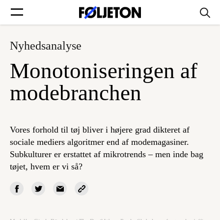
Nyhedsanalyse
Forsider
Monotoniseringen af
Føljetoner
modebranchen
Vores forhold til tøj bliver i højere grad dikteret af
Søg
sociale mediers algoritmer end af modemagasiner.
Subkulturer er erstattet af mikrotrends – men inde bag
tøjet, hvem er vi så?
Min side
Log ind