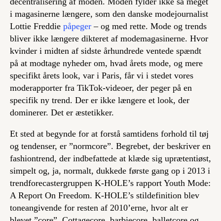
decentralisering af moden. Moden fylder ikke så meget
i magasinerne længere, som den danske modejournalist
Lottie Freddie
påpeger
– og med rette. Mode og trends
bliver ikke længere dikteret af modemagasinerne. Hvor
kvinder i midten af sidste århundrede ventede spændt
på at modtage nyheder om, hvad årets mode, og mere
specifikt årets look, var i Paris, får vi i stedet vores
moderapporter fra TikTok-videoer, der peger på en
specifik ny trend. Der er ikke længere et look, der
dominerer. Det er æstetikker.
Et sted at begynde for at forstå samtidens forhold til tøj
og tendenser, er ”normcore”. Begrebet, der beskriver en
fashiontrend, der indbefattede at klæde sig uprætentiøst,
simpelt og, ja, normalt, dukkede første gang op i 2013 i
trendforecastergruppen K-HOLE’s rapport Youth Mode:
A Report On Freedom. K-HOLE’s stildefinition blev
toneangivende for resten af 2010’erne, hvor alt er
blevet ”core”. Cottagecore, barbiecore, balletcore og