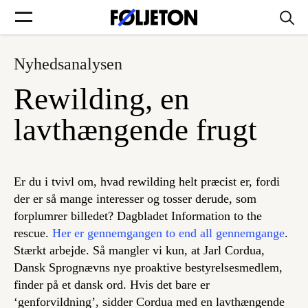
Nyhedsanalysen
Forsider
Rewilding, en
Føljetoner
lavthængende frugt
Er du i tvivl om, hvad rewilding
helt præcist
er, fordi
Søg
der er så mange interesser og tosser derude, som
forplumrer billedet? Dagbladet Information to the
rescue.
Her er gennemgangen to end all gennemgange
.
Min side
Stærkt arbejde. Så mangler vi kun, at Jarl Cordua,
Dansk Sprognævns nye proaktive bestyrelsesmedlem,
Log ind
finder på et dansk ord. Hvis det bare er
‘genforvildning’, sidder Cordua med en lavthængende