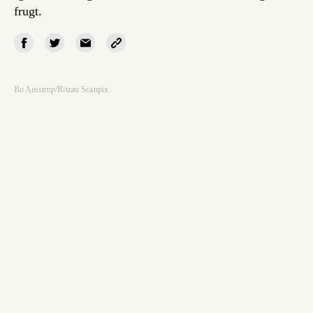
frugt.
Bo Amstrup/Ritzau Scanpix