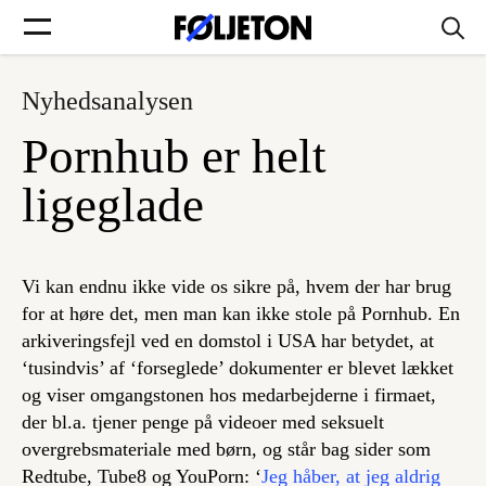
Nyhedsanalysen
Forsider
Pornhub er helt
Føljetoner
ligeglade
Vi kan endnu ikke vide os sikre på, hvem der har brug
Søg
for at høre det, men man kan ikke stole på Pornhub. En
arkiveringsfejl ved en domstol i USA har betydet, at
‘tusindvis’ af ‘forseglede’ dokumenter er blevet lækket
Min side
og viser omgangstonen hos medarbejderne i firmaet,
der bl.a. tjener penge på videoer med seksuelt
Log ind
overgrebsmateriale med børn, og står bag sider som
Redtube, Tube8 og YouPorn: ‘
Jeg håber, at jeg aldrig