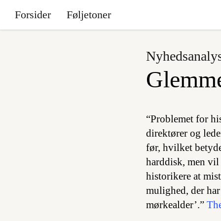
Forsider
Føljetoner
Nyhedsanaly
Glemmer
“Problemet for hi
direktører og led
før, hvilket betyd
harddisk, men vil 
historikere at mis
mulighed, der har
mørkealder’.”
The