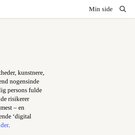
Min side
theder, kunstnere,
r end nogensinde
lig persons fulde
de risikerer
 mest – en
nde ‘digital
lder
.