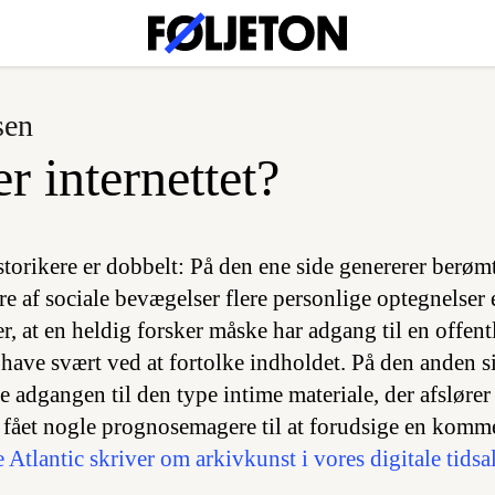
sen
 internettet?
storikere er dobbelt: På den ene side genererer berøm
ere af sociale bevægelser flere personlige optegnelse
er, at en heldig forsker måske har adgang til en offent
have svært ved at fortolke indholdet. På den anden si
te adgangen til den type intime materiale, der afslører
 fået nogle prognosemagere til at forudsige en komme
 Atlantic skriver om arkivkunst i vores digitale tidsa