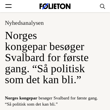
Nyhedsanalysen
Forsider
Norges
Føljetoner
kongepar besøger
Svalbard for første
gang. “Så politisk
Søg
som det kan bli.”
Min side
Norges kongepar
besøger Svalbard for første gang.
Log ind
“Så politisk som det kan bli.”