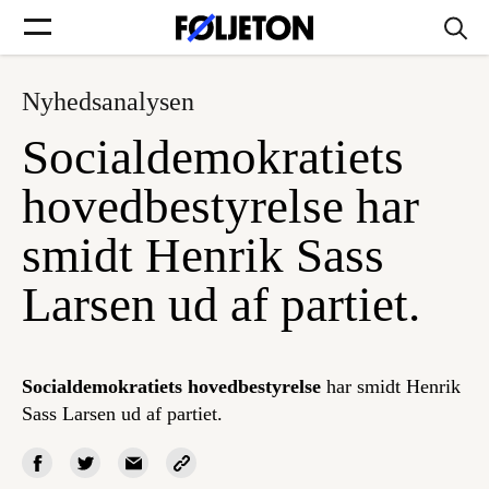
Nyhedsanalysen
Forsider
Socialdemokratiets
Føljetoner
hovedbestyrelse har
smidt Henrik Sass
Larsen ud af partiet.
Søg
Min side
Socialdemokratiets hovedbestyrelse
har smidt Henrik
Sass Larsen ud af partiet.
Log ind