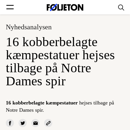
Nyhedsanalysen
Forsider
16 kobberbelagte
Føljetoner
kæmpestatuer hejses
tilbage på Notre
Dames spir
Søg
Min side
16 kobberbelagte kæmpestatuer
hejses tilbage på
Notre Dames spir.
Log ind