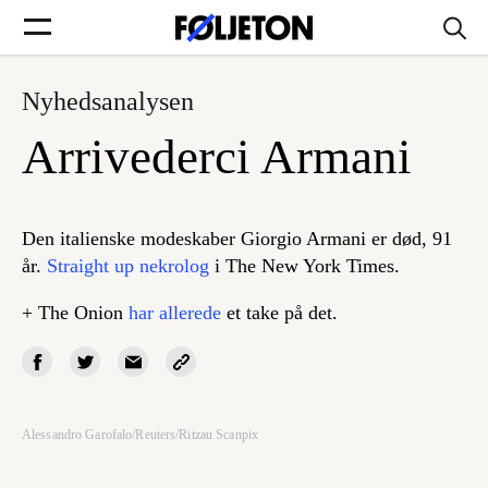
Nyhedsanalysen
Forsider
Arrivederci Armani
Føljetoner
Den italienske modeskaber Giorgio Armani er død, 91
år.
Straight up nekrolog
i The New York Times.
Søg
+ The Onion
har allerede
et take på det.
Min side
Alessandro Garofalo/Reuters/Ritzau Scanpix
Log ind