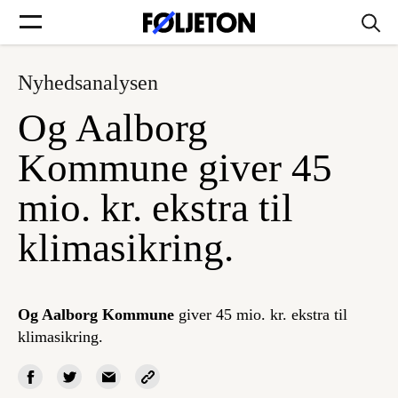
Nyhedsanalysen
Forsider
Og Aalborg
Føljetoner
Kommune giver 45
mio. kr. ekstra til
klimasikring.
Søg
Min side
Og Aalborg Kommune
giver 45 mio. kr. ekstra til
klimasikring.
Log ind