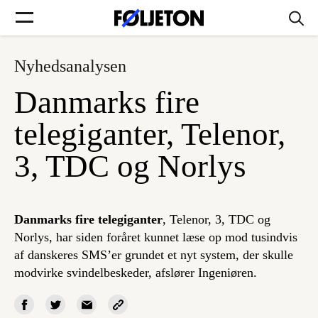
Nyhedsanalysen
Forsider
Danmarks fire
Føljetoner
telegiganter, Telenor,
3, TDC og Norlys
Søg
Danmarks fire telegiganter
, Telenor, 3, TDC og
Norlys, har siden foråret kunnet læse op mod tusindvis
Min side
af danskeres SMS’er grundet et nyt system, der skulle
modvirke svindelbeskeder, afslører Ingeniøren.
Log ind