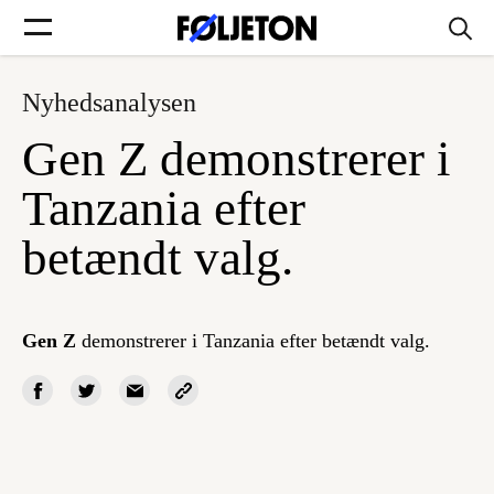
Nyhedsanalysen
Forsider
Gen Z demonstrerer i
Føljetoner
Tanzania efter
betændt valg.
Søg
Gen Z
demonstrerer i Tanzania efter betændt valg.
Min side
Log ind