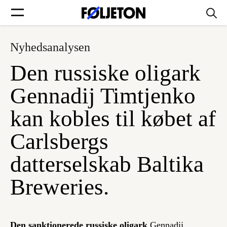
Nyhedsanalysen
Forsider
Den russiske oligark
Føljetoner
Gennadij Timtjenko
kan kobles til købet af
Carlsbergs
Søg
datterselskab Baltika
Min side
Breweries.
Log ind
Den sanktionerede russiske oligark
Gennadij