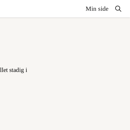
Min side
let stadig i