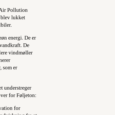
Air Pollution
 blev lukket
biler.
røn energi. De er
 vandkraft. De
lere vindmøller
nerer
, som er
et understreger
ver for Føljeton:
ation for