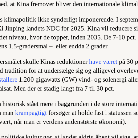
med, at Kina fremover bliver den internationale klima
as klimapolitik ikke synderligt imponerende. I septe
i Jinping landets NDC for 2025. Kina vil reducere s
 det niveau, hvor de topper, inden 2035. De 7-10 pct.
alens 1,5-gradersmål – eller endda 2 grader.
dersmålet skulle Kinas reduktioner
have været
på 30 pc
d tradition for at undersælge sig og alligevel overle
stallere
1.200 gigawatts (GW) vind- og solenergi alle
lsat. Men der er stadig langt fra 7 til 30 pct.
historisk stået mere i baggrunden i de store internat
a man
krampagtigt
forsøger at holde fast i statussen 
vært, når man er verdens andenstørste økonomi).
 politiske kultur gør, at landet aldrig åbent vil sige, a