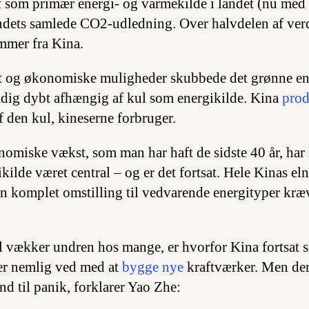
f som primær energi- og varmekilde i landet (nu med fi
landets samlede CO2-udledning. Over halvdelen af ver
mmer fra Kina.
ft og økonomiske muligheder skubbede det grønne en
tadig dybt afhængig af kul som energikilde. Kina
prod
f den kul, kineserne forbruger.
omiske vækst, som man har haft de sidste 40 år, har 
kilde været central – og er det fortsat. Hele Kinas el
n komplet omstilling til vedvarende energityper kr
 vækker undren hos mange, er hvorfor Kina fortsat ser
ver nemlig ved med at
bygge nye
kraftværker. Men der
d til panik, forklarer Yao Zhe: