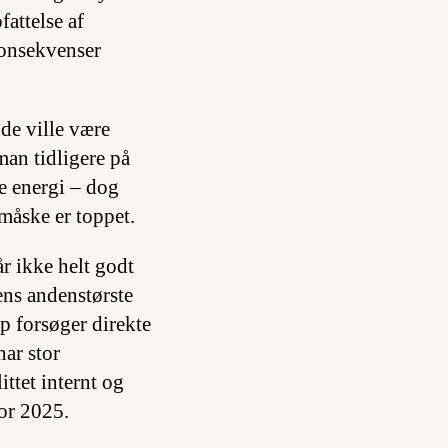
fattelse af
konsekvenser
 de ville være
an tidligere på
e energi – dog
måske er toppet.
r ikke helt godt
ens andenstørste
p forsøger direkte
har stor
ttet internt og
or 2025.