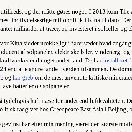
utilfreds, og der måtte gøres noget. I 2013 kom The 
est indflydelsesrige miljøpolitik i Kina til dato. Der
ntet milliarder af træer, og investeret i solceller og el
hvor Kina sidder urokkeligt i førersædet hvad angår g
oducent af solpaneler, elektriske biler, vindenergi og
kraftværker end noget andet land. De har
installeret
f
024 end alle andre lande i verden tilsammen. De domi
ne og
har greb
om de mest anvendte kritiske mineraler
lave batterier og solpaneler.
å tydeligvis haft næse for andet end luftkvaliteten. D
litisk rådgiver hos Greenpeace East Asia i Beijing, o
evinst har efter min mening været den største motiv