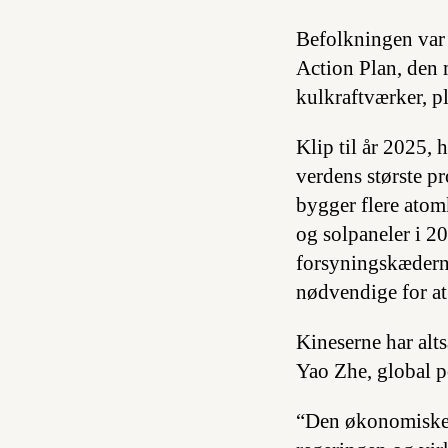
Befolkningen var 
Action Plan, den m
kulkraftværker, pla
Klip til år 2025, 
verdens største pr
bygger flere atom
og solpaneler i 2
forsyningskæder
nødvendige for at 
Kineserne har alts
Yao Zhe, global po
“Den økonomiske g