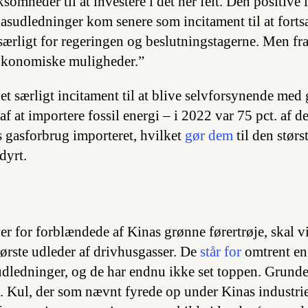
somheder til at investere i det her felt. Den positive 
asudledninger kom senere som incitament til at fortsæ
 særligt for regeringen og beslutningstagerne. Men fr
 økonomiske muligheder.”
t særligt incitament til at blive selvforsynende med 
f at importere fossil energi – i 2022 var 75 pct. af d
s gasforbrug importeret, hvilket
gør dem
til den størs
dyrt.
r for forblændede af Kinas grønne førertrøje, skal vi
tørste udleder af drivhusgasser. De
står for
omtrent en 
dledninger, og de har endnu ikke set toppen. Grunden
. Kul, der som nævnt fyrede op under Kinas industrie