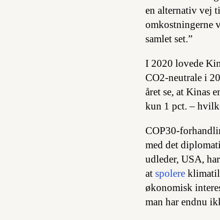
en alternativ vej 
omkostningerne ve
samlet set.”
I 2020 lovede Kin
CO2-neutrale i 20
året se, at Kinas 
kun 1 pct. – hvilke
COP30-forhandling
med det diplomatis
udleder, USA, har
at
spolere
klimatil
økonomisk interess
man har endnu ikk