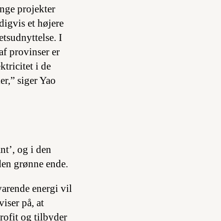
ange projekter
igvis et højere
tsudnyttelse. I
af provinser er
tricitet i de
er,” siger Yao
nt’, og i den
den grønne ende.
varende energi vil
viser på, at
ofit og tilbyder