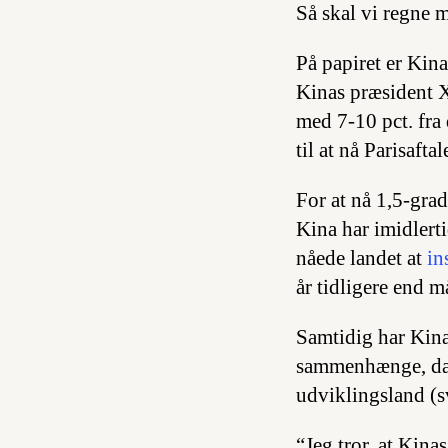
Så skal vi regne 
På papiret er Kin
Kinas præsident X
med 7-10 pct. fra
til at nå Parisaft
For at nå 1,5-gra
Kina har imidlerti
nåede landet at
in
år tidligere end må
Samtidig har Kina 
sammenhænge, d
udviklingsland (s
“Jeg tror, at Kinas