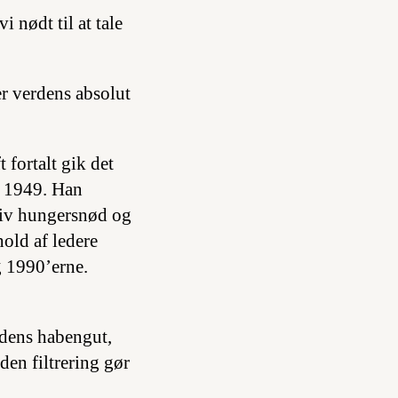
i nødt til at tale
er verdens absolut
 fortalt gik det
i 1949. Han
ssiv hungersnød og
old af ledere
g 1990’erne.
rdens habengut,
den filtrering gør