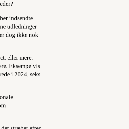
leder?
mber indsendte
ine udledninger
 er dog ikke nok
t. eller mere.
vere. Eksempelvis
rede i 2024, seks
ionale
som
t det stræber efter