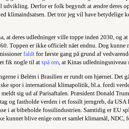
til udvikling. Derfor er folk begyndt at ændre deres op
d klimaindsatsen. Det tror jeg vil have betydelige 
a, at deres udledninger ville toppe inden 2030, og at
60. Toppen er ikke officielt nået endnu. Dog kunne m
emissioner
faldt
for første gang på grund af vedvarend
t fik nogle til at
spå om
, at Kinas udledningsniveau 
erne i Belém i Brasilien er rundt om hjørnet. Det gå
ke spor i international klimapolitik, bl.a. fordi verd
 meldt sig ud af Parisaftalen. Præsident Donald Trum
tag og fastholde verden i et fossilt jerngreb, da USA 
e i at bibeholde fossilindustrien. Samtidig er EU spli
e kunnet blive enige om et samlet klimamål, NDC, f