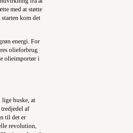
indvirkning fra at
tte med at støtte
a starten kom det
grøn energi. For
eres olieforbrug
te olieimportør i
 lige huske, at
tredjedel af
 til det er
lle revolution,