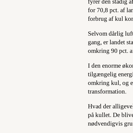
fyrer den stadig a
for 70,8 pct. af 
forbrug af kul ko
Selvom dårlig lu
gang, er landet s
omkring 90 pct. a
I den enorme økon
tilgængelig energi
omkring kul, og e
transformation.
Hvad der alligevel
på kullet. De bli
nødvendigvis grun