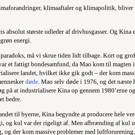
imaforandringer, klimaaftaler og klimapolitik, bliver v
ns absolut største udleder af drivhusgasser. Og Kina 
 grøn energi.
 paradoks, må vi skrue tiden lidt tilbage. Kort og groft
a var et fattigt bondesamfund, da Mao kom til magten 
trialisere landet, hvilket ikke gik godt – der kom ma
mennesker
døde
. Mao selv døde i 1976, og det næste h
søg på at industrialisere Kina op gennem 1980’erne o
t bedre.
landet til byerne, Kina begyndte at producere hele ve
, og kul var der rigeligt af. Men afbrænding af kul u
lig, og der kom massive problemer med luftforurening.