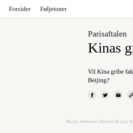
Forsider
Føljetoner
Parisaftalen
Kinas g
Vil Kina gribe fak
Beijing?
Maxim Shemetov/Reuters/Ritzau S