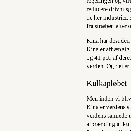
regeringen og virk
reducere drivhusg
de her industrier,
fra stræben efter
Kina har desuden e
Kina er afhængig a
og 41 pct. af dere
verden. Og det er 
Kulkapløbet
Men inden vi blive
Kina er verdens s
verdens samlede u
afbrænding af kul