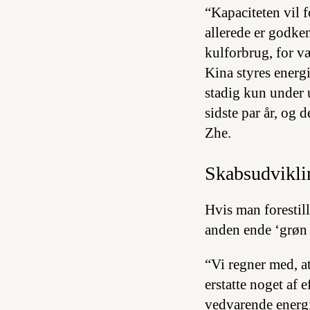
“Kapaciteten vil f
allerede er godke
kulforbrug, for væ
Kina styres energ
stadig kun under 
sidste par år, og 
Zhe.
Skabsudvikli
Hvis man forestille
anden ende ‘grøn 
“Vi regner med, a
erstatte noget af e
vedvarende energi