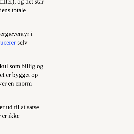
lter), og det står
dens totale
ergieventyr i
ucerer
selv
kul som billig og
net er bygget op
æver en enorm
 ud til at satse
 er ikke