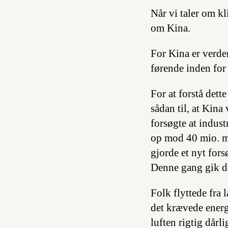
Når vi taler om kl
om Kina.
For Kina er verde
førende inden for
For at forstå dette
sådan til, at Kin
forsøgte at indus
op mod 40 mio. 
gjorde et nyt for
Denne gang gik de
Folk flyttede fra 
det krævede energi
luften rigtig dår