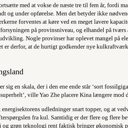
ortsætte med at vokse de næste tre til fem år, fordi m
ndt og under opførelse. Men det betyder ikke nødvend
rkerne forventes at køre ved en meget lavere kapacite
iforsyningen på provinsniveau, og elhandel på tværs 
udvikling. Nogle provinser har oplevet mangel på elek
det er derfor, at de hurtigt godkender nye kulkraftværk
ngsland
r sig en skala, der i den ene ende står ‘sort fossilgiga
superhelt’, ville Yao Zhe placere Kina længere mod 
t energisektorens udledninger snart topper, og at ved
fterspørgslen fra kul. Samtidig er der flere og flere be
 og grøn teknologi rent faktisk bringer økonomisk pr