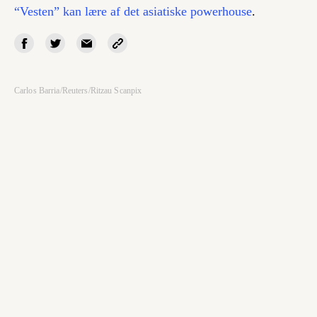
“Vesten” kan lære af det asiatiske
powerhouse
.
Carlos Barria/Reuters/Ritzau Scanpix