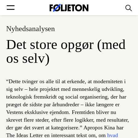
Nyhedsanalysen
Forsider
Det store opgør (med
Føljetoner
os selv)
“Dette tvinger os alle til at erkende, at moderniteten i
Søg
sig selv – hele projektet med menneskelig udvikling,
teknologisk fremskridt og social organisering, der har
præget de sidste par århundreder – ikke længere er
Min side
Vestens eksklusive ejendom. Fremtiden bliver nu
skrevet flere steder, efter flere logikker, med resultater,
Log ind
der gør det svært at kategorisere.” Apropos Kina har
The Ideas Letter en interessant tekst om, om
hvad