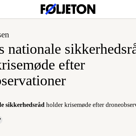
sen
s nationale sikkerhedsr
krisemøde efter
servationer
le sikkerhedsråd
holder krisemøde efter droneobserv