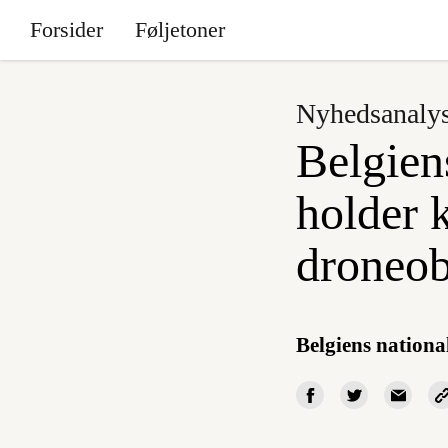
Forsider
Føljetoner
Nyhedsanaly
Belgien
holder 
droneob
Belgiens nationa