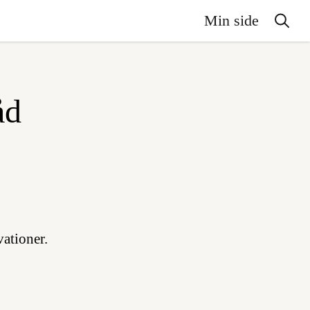
Min side
åd
ationer.