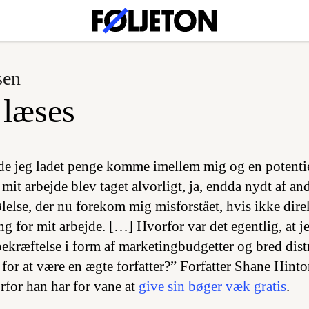
sen
 læses
vde jeg ladet penge komme imellem mig og en potentiel
mit arbejde blev taget alvorligt, ja, endda nydt af an
ølelse, der nu forekom mig misforstået, hvis ikke dire
ng for mit arbejde. […] Hvorfor var det egentlig, at jeg
ekræftelse i form af marketingbudgetter og bred distr
or at være en ægte forfatter?” Forfatter Shane Hinto
rfor han har for vane at
give sin bøger væk gratis
.