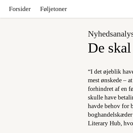
Forsider
Føljetoner
Nyhedsanaly
De skal
“I det øjeblik ha
mest ønskede – at 
forhindret af en f
skulle have betali
havde behov for b
boghandelskæder f
Literary Hub, hvo