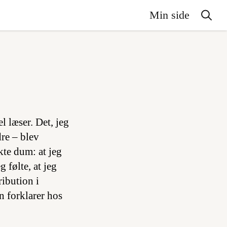
Min side
 læser. Det, jeg
dre – blev
kte dum: at jeg
 følte, at jeg
ibution i
n forklarer hos