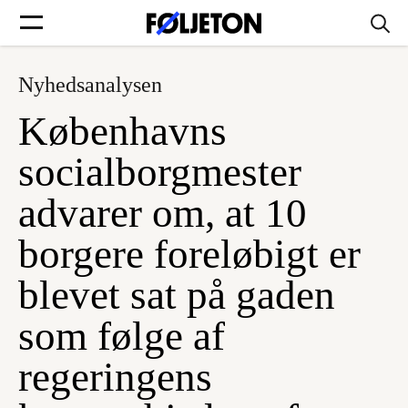
Nyhedsanalysen
Forsider
Københavns
Føljetoner
socialborgmester
advarer om, at 10
borgere foreløbigt er
Søg
blevet sat på gaden
Min side
som følge af
regeringens
Log ind