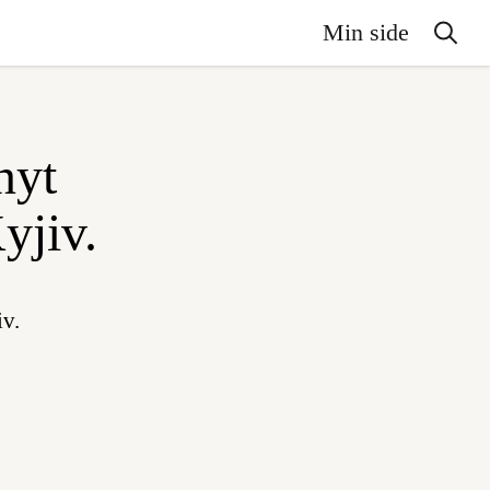
Min side
nyt
Kyjiv.
iv.