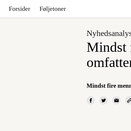
Forsider
Føljetoner
Nyhedsanaly
Mindst 
omfatte
Mindst fire men