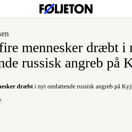
sen
fire mennesker dræbt i 
nde russisk angreb på 
nesker dræbt
i nyt omfattende russisk angreb på Kyj