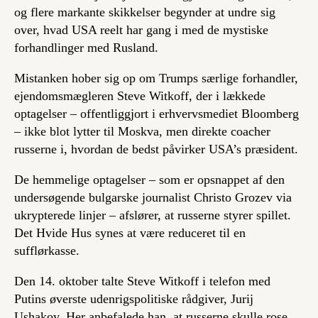
og flere markante skikkelser begynder at undre sig
over, hvad USA reelt har gang i med de mystiske
forhandlinger med Rusland.
Mistanken hober sig op om Trumps særlige forhandler,
ejendomsmægleren Steve Witkoff, der i lækkede
optagelser – offentliggjort i erhvervsmediet Bloomberg
– ikke blot lytter til Moskva, men direkte coacher
russerne i, hvordan de bedst påvirker USA’s præsident.
De hemmelige optagelser – som er opsnappet af den
undersøgende bulgarske journalist Christo Grozev via
ukrypterede linjer – afslører, at russerne styrer spillet.
Det Hvide Hus synes at være reduceret til en
sufflørkasse.
Den 14. oktober talte Steve Witkoff i telefon med
Putins øverste udenrigspolitiske rådgiver, Jurij
Ushakov. Her anbefalede han, at russerne skulle rose