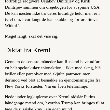
fortrolige rådgivere Usjakov Dmitrijev og Kirill
Dmitrijev sammen om drejebogen for at spinne USA.
De kan næsten ikke tro deres hidtidige held, men er i
tvivl om, hvor langt de kan skubbe og forføre Steve
Witkoff.
Meget langt, skal det vise sig.
Diktat fra Kreml
Gennem de seneste måneder kan Rusland have udført
en helt spektakulær spionaktion – ikke med skæg, blå
briller eller paraplyer med skjulte patroner, men
derimod ved blot at besnakke en ejendomsmægler fra
New Yorks forstæder. Via en åben telefonlinje.
Nede under løgkuplerne over Kreml rådslår Putins
håndgange mænd om, hvordan Trump kan bringes til at
tage de russiske krav i sin egen mund.