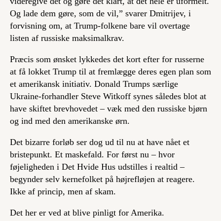
videregive det og gøre det klart, at det hele er uformelt.
Og lade dem gøre, som de vil,” svarer Dmitrijev, i
forvisning om, at Trump-folkene bare vil overtage
listen af russiske maksimalkrav.
Præcis som ønsket lykkedes det kort efter for russerne
at få lokket Trump til at fremlægge deres egen plan som
et amerikansk initiativ. Donald Trumps særlige
Ukraine-forhandler Steve Witkoff synes således blot at
have skiftet brevhovedet – væk med den russiske bjørn
og ind med den amerikanske ørn.
Det bizarre forløb ser dog ud til nu at have nået et
bristepunkt. Et maskefald. For først nu – hvor
føjeligheden i Det Hvide Hus udstilles i realtid –
begynder selv kernefolket på højrefløjen at reagere.
Ikke af princip, men af skam.
Det her er ved at blive pinligt for Amerika.