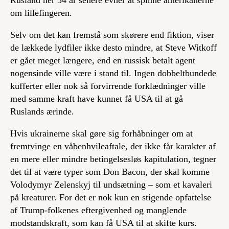
Rusland her 34 år senere evner at spinne amerikanerne
om lillefingeren.
Selv om det kan fremstå som skørere end fiktion, viser
de lækkede lydfiler ikke desto mindre, at Steve Witkoff
er gået meget længere, end en russisk betalt agent
nogensinde ville være i stand til. Ingen dobbeltbundede
kufferter eller nok så forvirrende forklædninger ville
med samme kraft have kunnet få USA til at gå
Ruslands ærinde.
Hvis ukrainerne skal gøre sig forhåbninger om at
fremtvinge en våbenhvileaftale, der ikke får karakter af
en mere eller mindre betingelsesløs kapitulation, tegner
det til at være typer som Don Bacon, der skal komme
Volodymyr Zelenskyj til undsætning – som et kavaleri
på kreaturer. For det er nok kun en stigende opfattelse
af Trump-folkenes eftergivenhed og manglende
modstandskraft, som kan få USA til at skifte kurs.