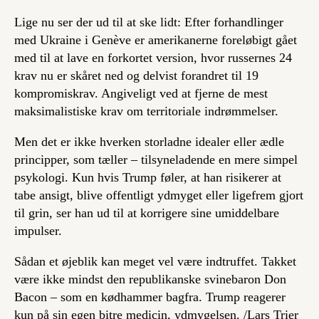
Lige nu ser der ud til at ske lidt: Efter forhandlinger
med Ukraine i Genève er amerikanerne foreløbigt gået
med til at lave en forkortet version, hvor russernes 24
krav nu er skåret ned og delvist forandret til 19
kompromiskrav. Angiveligt ved at fjerne de mest
maksimalistiske krav om territoriale indrømmelser.
Men det er ikke hverken storladne idealer eller ædle
principper, som tæller – tilsyneladende en mere simpel
psykologi. Kun hvis Trump føler, at han risikerer at
tabe ansigt, blive offentligt ydmyget eller ligefrem gjort
til grin, ser han ud til at korrigere sine umiddelbare
impulser.
Sådan et øjeblik kan meget vel være indtruffet. Takket
være ikke mindst den republikanske svinebaron Don
Bacon – som en kødhammer bagfra. Trump reagerer
kun på sin egen bitre medicin, ydmygelsen.
/Lars Trier