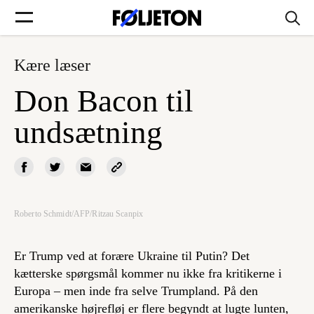
Kære læser
Forsider
Don Bacon til
Føljetoner
undsætning
Søg
Roberto Schmidt/AFP/Ritzau Scanpix
Min side
Er Trump ved at forære Ukraine til Putin? Det
kætterske spørgsmål kommer nu ikke fra kritikerne i
Log ind
Europa – men inde fra selve Trumpland. På den
amerikanske højrefløj er flere begyndt at lugte lunten,