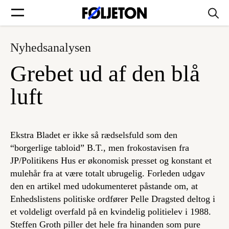
Nyhedsanalysen
Forsider
Grebet ud af den blå
Føljetoner
luft
Ekstra Bladet er ikke så rædselsfuld som den
Søg
“borgerlige tabloid” B.T., men frokostavisen fra
JP/Politikens Hus er økonomisk presset og konstant et
mulehår fra at være totalt ubrugelig. Forleden udgav
Min side
den en artikel med udokumenteret påstande om, at
Enhedslistens politiske ordfører Pelle Dragsted deltog i
Log ind
et voldeligt overfald på en kvindelig politielev i 1988.
Steffen Groth piller det hele fra hinanden som pure