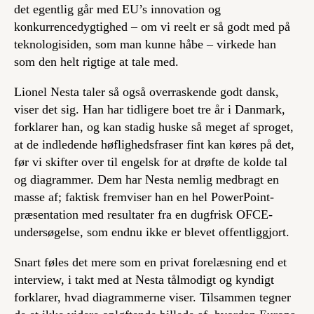
det egentlig går med EU’s innovation og
konkurrencedygtighed – om vi reelt er så godt med på
teknologisiden, som man kunne håbe – virkede han
som den helt rigtige at tale med.
Lionel Nesta taler så også overraskende godt dansk,
viser det sig. Han har tidligere boet tre år i Danmark,
forklarer han, og kan stadig huske så meget af sproget,
at de indledende høflighedsfraser fint kan køres på det,
før vi skifter over til engelsk for at drøfte de kolde tal
og diagrammer. Dem har Nesta nemlig medbragt en
masse af; faktisk fremviser han en hel PowerPoint-
præsentation med resultater fra en dugfrisk OFCE-
undersøgelse, som endnu ikke er blevet offentliggjort.
Snart føles det mere som en privat forelæsning end et
interview, i takt med at Nesta tålmodigt og kyndigt
forklarer, hvad diagrammerne viser. Tilsammen tegner