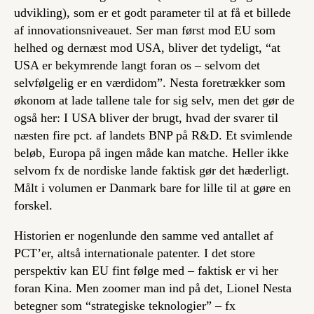
udvikling), som er et godt parameter til at få et billede
af innovationsniveauet. Ser man først mod EU som
helhed og dernæst mod USA, bliver det tydeligt, “at
USA er bekymrende langt foran os – selvom det
selvfølgelig er en værdidom”. Nesta foretrækker som
økonom at lade tallene tale for sig selv, men det gør de
også her: I USA bliver der brugt, hvad der svarer til
næsten fire pct. af landets BNP på R&D. Et svimlende
beløb, Europa på ingen måde kan matche. Heller ikke
selvom fx de nordiske lande faktisk gør det hæderligt.
Målt i volumen er Danmark bare for lille til at gøre en
forskel.
Historien er nogenlunde den samme ved antallet af
PCT’er, altså internationale patenter. I det store
perspektiv kan EU fint følge med – faktisk er vi her
foran Kina. Men zoomer man ind på det, Lionel Nesta
betegner som “strategiske teknologier” – fx