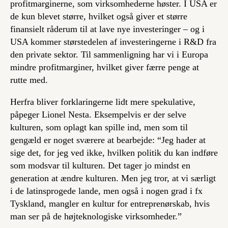
profitmarginerne, som virksomhederne høster. I USA er
de kun blevet større, hvilket også giver et større
finansielt råderum til at lave nye investeringer – og i
USA kommer størstedelen af investeringerne i R&D fra
den private sektor. Til sammenligning har vi i Europa
mindre profitmarginer, hvilket giver færre penge at
rutte med.
Herfra bliver forklaringerne lidt mere spekulative,
påpeger Lionel Nesta. Eksempelvis er der selve
kulturen, som oplagt kan spille ind, men som til
gengæld er noget sværere at bearbejde: “Jeg hader at
sige det, for jeg ved ikke, hvilken politik du kan indføre
som modsvar til kulturen. Det tager jo mindst en
generation at ændre kulturen. Men jeg tror, at vi særligt
i de latinsprogede lande, men også i nogen grad i fx
Tyskland, mangler en kultur for entreprenørskab, hvis
man ser på de højteknologiske virksomheder.”