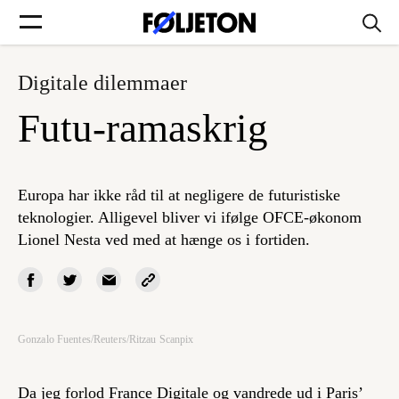
Digitale dilemmaer
Forsider
Futu-ramaskrig
Føljetoner
Europa har ikke råd til at negligere de futuristiske
teknologier. Alligevel bliver vi ifølge OFCE-økonom
Lionel Nesta ved med at hænge os i fortiden.
Søg
Min side
Gonzalo Fuentes/Reuters/Ritzau Scanpix
Log ind
Da jeg forlod France Digitale og vandrede ud i Paris’