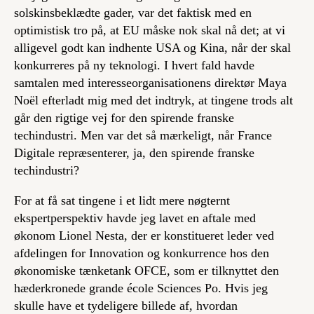
solskinsbeklædte gader, var det faktisk med en
optimistisk tro på, at EU måske nok skal nå det; at vi
alligevel godt kan indhente USA og Kina, når der skal
konkurreres på ny teknologi. I hvert fald havde
samtalen med interesseorganisationens direktør Maya
Noël efterladt mig med det indtryk, at tingene trods alt
går den rigtige vej for den spirende franske
techindustri. Men var det så mærkeligt, når France
Digitale repræsenterer, ja, den spirende franske
techindustri?
For at få sat tingene i et lidt mere nøgternt
ekspertperspektiv havde jeg lavet en aftale med
økonom Lionel Nesta, der er konstitueret leder ved
afdelingen for Innovation og konkurrence hos den
økonomiske tænketank OFCE, som er tilknyttet den
hæderkronede grande école Sciences Po. Hvis jeg
skulle have et tydeligere billede af, hvordan