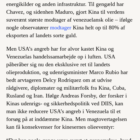
energikilder og anden infrastruktur. Til gengæld har
Chavez, og sidenhen Maduro, gjort Kina til verdens
suverænt største modtager af venezuelansk olie – ifølge
nogle observatører
modtager
Kina helt op til 80% af
eksporten af landets sorte guld.
Men USA’s angreb har for alvor kastet Kina og
Venezuelas handelssamarbejde op i luften. USA
påberåber sig nu den eksklusive ret til landets
olieproduktion, og udenrigsminister Marco Rubio har
bedt arvtageren Delcy Rodriquez om at udvise
rådgivere, diplomater og militærfolk fra Kina, Cuba,
Rusland og Iran. Ifølge Andreas Forsby, der forsker i
Kinas udenrigs- og sikkerhedspolitik ved DIIS, kan
man ikke reducere USA’s angreb i Venezuela til et
forsøg på at inddæmme Kina. Men magtovertagelsen
kan få konsekvenser for kinesernes olieeventyr: