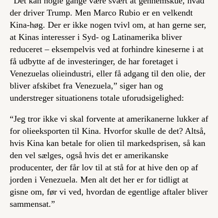
“Det kan nogle gange være svært at gennemskue, hvad
der driver Trump. Men Marco Rubio er en velkendt
Kina-høg. Der er ikke nogen tvivl om, at han gerne ser,
at Kinas interesser i Syd- og Latinamerika bliver
reduceret – eksempelvis ved at forhindre kineserne i at
få udbytte af de investeringer, de har foretaget i
Venezuelas olieindustri, eller få adgang til den olie, der
bliver afskibet fra Venezuela,” siger han og
understreger situationens totale uforudsigelighed:
“Jeg tror ikke vi skal forvente at amerikanerne lukker af
for olieeksporten til Kina. Hvorfor skulle de det? Altså,
hvis Kina kan betale for olien til markedsprisen, så kan
den vel sælges, også hvis det er amerikanske
producenter, der får lov til at stå for at hive den op af
jorden i Venezuela. Men alt det her er for tidligt at
gisne om, før vi ved, hvordan de egentlige aftaler bliver
sammensat.”