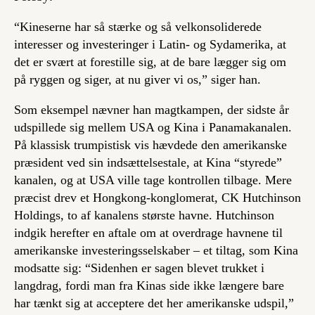
“Kineserne har så stærke og så velkonsoliderede
interesser og investeringer i Latin- og Sydamerika, at
det er svært at forestille sig, at de bare lægger sig om
på ryggen og siger, at nu giver vi os,” siger han.
Som eksempel nævner han magtkampen, der sidste år
udspillede sig mellem USA og Kina i Panamakanalen.
På klassisk trumpistisk vis hævdede den amerikanske
præsident ved sin indsættelsestale, at Kina “styrede”
kanalen, og at USA ville tage kontrollen tilbage. Mere
præcist drev et Hongkong-konglomerat, CK Hutchinson
Holdings, to af kanalens største havne. Hutchinson
indgik herefter en aftale om at overdrage havnene til
amerikanske investeringsselskaber – et tiltag, som Kina
modsatte sig: “Sidenhen er sagen blevet trukket i
langdrag, fordi man fra Kinas side ikke længere bare
har tænkt sig at acceptere det her amerikanske udspil,”