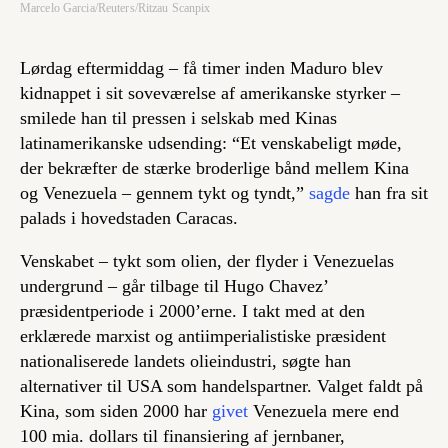
Marcelo Garcia/Reuters/Ritzau Scanpix
Lørdag eftermiddag – få timer inden Maduro blev
kidnappet i sit soveværelse af amerikanske styrker –
smilede han til pressen i selskab med Kinas
latinamerikanske udsending: “Et venskabeligt møde,
der bekræfter de stærke broderlige bånd mellem Kina
og Venezuela – gennem tykt og tyndt,”
sagde
han fra sit
palads i hovedstaden Caracas.
Venskabet – tykt som olien, der flyder i Venezuelas
undergrund – går tilbage til Hugo Chavez’
præsidentperiode i 2000’erne. I takt med at den
erklærede marxist og antiimperialistiske præsident
nationaliserede landets olieindustri, søgte han
alternativer til USA som handelspartner. Valget faldt på
Kina, som siden 2000 har
givet
Venezuela mere end
100 mia. dollars til finansiering af jernbaner,