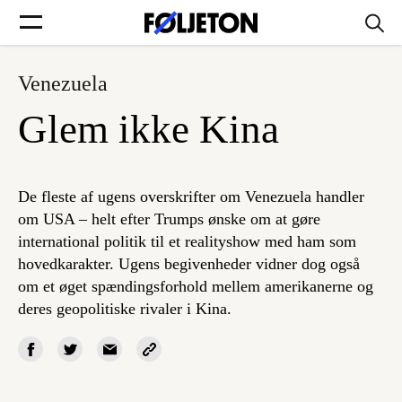
Venezuela
Forsider
Glem ikke Kina
Føljetoner
De fleste af ugens overskrifter om Venezuela handler
om USA – helt efter Trumps ønske om at gøre
international politik til et realityshow med ham som
Søg
hovedkarakter. Ugens begivenheder vidner dog også
om et øget spændingsforhold mellem amerikanerne og
Min side
deres geopolitiske rivaler i Kina.
Log ind