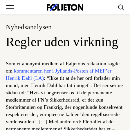
Nyhedsanalysen
Forsider
Regler uden virkning
Føljetoner
Som et anonymt medlem af Føljetons redaktion sagde
om
kommentaren her i Jyllands-Posten af MEP’er
Henrik Dahl (LA)
: “Ikke tit at de her ord forlader min
Søg
mund, men Henrik Dahl har fat i noget”. Det ser sørme
sådan ud: “Hvis vi begrænser os til de permanente
Min side
medlemmer af FN’s Sikkerhedsråd, er det kun
Storbritannien og Frankrig, der nogenlunde konsekvent
respekterer det, europæerne kalder ‘den regelbaserede
Log ind
verdensorden’. […] Med andre ord: Flertallet af de
permanente medlemmer af Sikkerhedsrådet har et –