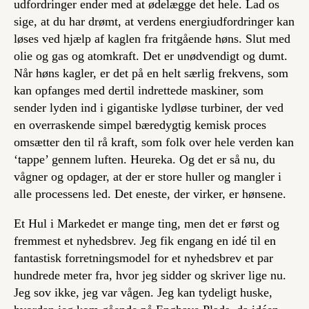
udfordringer ender med at ødelægge det hele. Lad os
sige, at du har drømt, at verdens energiudfordringer kan
løses ved hjælp af kaglen fra fritgående høns. Slut med
olie og gas og atomkraft. Det er unødvendigt og dumt.
Når høns kagler, er det på en helt særlig frekvens, som
kan opfanges med dertil indrettede maskiner, som
sender lyden ind i gigantiske lydløse turbiner, der ved
en overraskende simpel bæredygtig kemisk proces
omsætter den til rå kraft, som folk over hele verden kan
‘tappe’ gennem luften. Heureka. Og det er så nu, du
vågner og opdager, at der er store huller og mangler i
alle processens led. Det eneste, der virker, er hønsene.
Et Hul i Markedet er mange ting, men det er først og
fremmest et nyhedsbrev. Jeg fik engang en idé til en
fantastisk forretningsmodel for et nyhedsbrev et par
hundrede meter fra, hvor jeg sidder og skriver lige nu.
Jeg sov ikke, jeg var vågen. Jeg kan tydeligt huske,