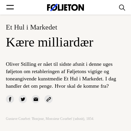
Et Hul i Markedet
Forsider
Kære milliardær
Føljetoner
Oliver Stilling er nået til sidste afsnit i denne uges
føljeton om retableringen af Føljetons vigtige og
toneangivende kunstmedie Et Hul i Markedet. I dag
Søg
handler det om penge. Hvor skal de komme fra?
Min side
Log ind
Gustave Courbet: 'Bonjour, Monsieur Courbet' (udsnit), 1854.