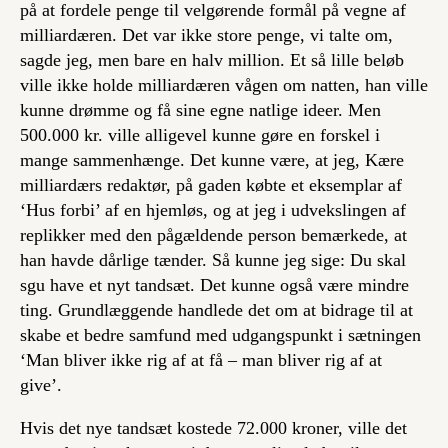
på at fordele penge til velgørende formål
på vegne af
milliardæren
. Det var ikke store penge, vi talte om,
sagde jeg, men bare en halv million. Et så lille beløb
ville ikke holde milliardæren vågen om natten, han ville
kunne drømme og få sine egne natlige ideer. Men
500.000 kr. ville alligevel kunne gøre en forskel i
mange sammenhænge. Det kunne være, at jeg, Kære
milliardærs redaktør, på gaden købte et eksemplar af
‘Hus forbi’ af en hjemløs, og at jeg i udvekslingen af
replikker med den pågældende person bemærkede, at
han havde dårlige tænder. Så kunne jeg sige: Du skal
sgu have et nyt tandsæt. Det kunne også være mindre
ting. Grundlæggende handlede det om at bidrage til at
skabe et bedre samfund med udgangspunkt i sætningen
‘Man bliver ikke rig af at få – man bliver rig af at
give’.
Hvis det nye tandsæt kostede 72.000 kroner, ville det