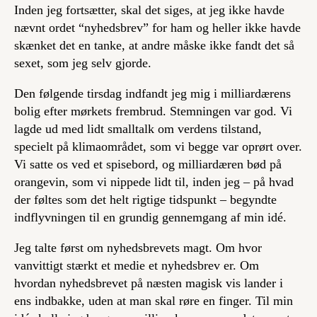
Inden jeg fortsætter, skal det siges, at jeg ikke havde
nævnt ordet “nyhedsbrev” for ham og heller ikke havde
skænket det en tanke, at andre måske ikke fandt det så
sexet, som jeg selv gjorde.
Den følgende tirsdag indfandt jeg mig i milliardærens
bolig efter mørkets frembrud. Stemningen var god. Vi
lagde ud med lidt smalltalk om verdens tilstand,
specielt på klimaområdet, som vi begge var oprørt over.
Vi satte os ved et spisebord, og milliardæren bød på
orangevin, som vi nippede lidt til, inden jeg – på hvad
der føltes som det helt rigtige tidspunkt – begyndte
indflyvningen til en grundig gennemgang af min idé.
Jeg talte først om nyhedsbrevets magt. Om hvor
vanvittigt stærkt et medie et nyhedsbrev er. Om
hvordan nyhedsbrevet på næsten magisk vis lander i
ens indbakke, uden at man skal røre en finger. Til min