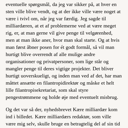
eventuelle spørgsmål, da jeg var sikker på, at hver en
sten ville blive vendt, og at der ikke ville være noget at
være i tvivl om, når jeg var færdig. Jeg sagde til
milliardæren, at et af problemerne ved at være meget
rig, er, at man gerne vil give penge til velgørenhed,
men at man ikke aner, hvor man skal starte. Og at hvis
man først åbner posen for ét godt formål, så vil man
hurtigt blive overrendt af alle mulige andre
organisationer og privatpersoner, som lige står og
mangler penge til deres vigtige projekter. Det bliver
hurtigt uoverskueligt, og inden man ved af det, har man
måttet ansætte en filantropidirektør og måske et helt
lille filantropisekretariat, som skal styre
pengestrømmene og holde øje med eventuelt misbrug.
Og det var så der, nyhedsbrevet Kære milliardær kom
ind i billedet. Kære milliardærs redaktør, som ville
være mig selv, skulle bruge en betragtelig del af sin tid