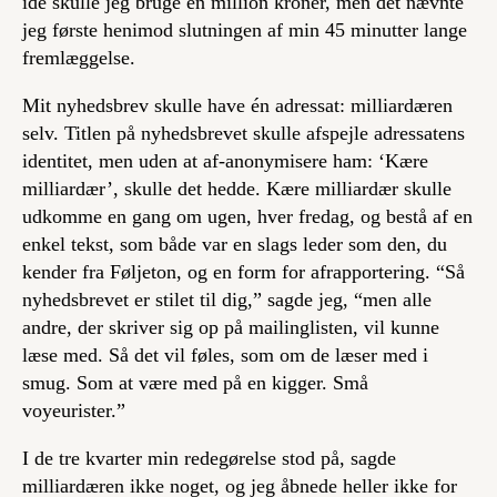
idé skulle jeg bruge en million kroner, men det nævnte
jeg første henimod slutningen af min 45 minutter lange
fremlæggelse.
Mit nyhedsbrev skulle have én adressat: milliardæren
selv. Titlen på nyhedsbrevet skulle afspejle adressatens
identitet, men uden at af-anonymisere ham: ‘Kære
milliardær’, skulle det hedde. Kære milliardær skulle
udkomme en gang om ugen, hver fredag, og bestå af en
enkel tekst, som både var en slags leder som den, du
kender fra Føljeton, og en form for afrapportering. “Så
nyhedsbrevet er stilet til dig,” sagde jeg, “men alle
andre, der skriver sig op på mailinglisten, vil kunne
læse med. Så det vil føles, som om de læser med i
smug. Som at være med på en kigger. Små
voyeurister.”
I de tre kvarter min redegørelse stod på, sagde
milliardæren ikke noget, og jeg åbnede heller ikke for