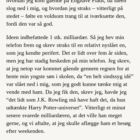
hvordan jeg kom gående på Enghave Plads, da idéen
slog ned i mig, og hvordan jeg straks – vitterligt på
stedet – følte en voldsom trang til at iværksætte den,
fordi den var så god.
Ideen indbefattede 1 stk. milliardær. Så jeg hev min
telefon frem og skrev straks til en relativt nyslået en,
som jeg kendte perifert. Det er lidt over fem år siden,
men jeg har stadig beskeden på min telefon. Jeg skrev,
at jeg netop var kommet gående gennem regnen for at
hente min yngste søn i skolen, da “en helt sindssyg idé”
var slået ned i mig, som jeg godt kunne tænke mig at
vende med ham. Da jeg fik den, skrev jeg, havde jeg
“det lidt som J.K. Rowling må have haft det, da hun
udtænkte Harry Potter-universet”. Vitterligt et minut
senere svarede milliardæren, at det ville han meget
gerne, og vi aftalte, at jeg skulle aflægge ham et besøg
efter weekenden.