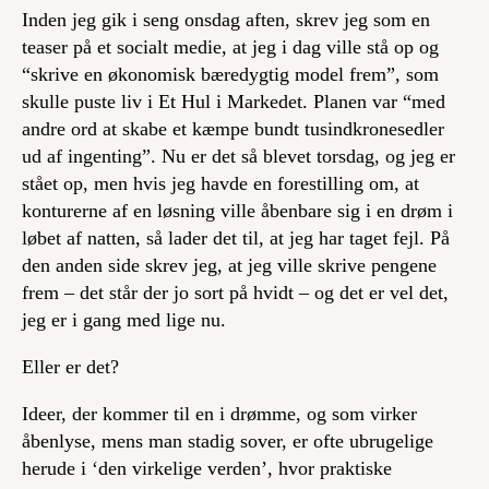
Inden jeg gik i seng onsdag aften, skrev jeg som en
teaser på et socialt medie, at jeg i dag ville stå op og
“skrive en økonomisk bæredygtig model frem”, som
skulle puste liv i Et Hul i Markedet. Planen var “med
andre ord at skabe et kæmpe bundt tusindkronesedler
ud af ingenting”. Nu er det så blevet torsdag, og jeg er
stået op, men hvis jeg havde en forestilling om, at
konturerne af en løsning ville åbenbare sig i en drøm i
løbet af natten, så lader det til, at jeg har taget fejl. På
den anden side skrev jeg, at jeg ville
skrive
pengene
frem – det står der jo sort på hvidt – og det er vel det,
jeg er i gang med lige nu.
Eller er det?
Ideer, der kommer til en i drømme, og som virker
åbenlyse, mens man stadig sover, er ofte ubrugelige
herude i ‘den virkelige verden’, hvor praktiske