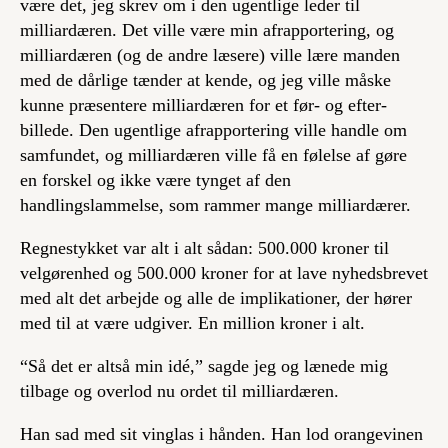
være det, jeg skrev om i den ugentlige leder til
milliardæren. Det ville være min afrapportering, og
milliardæren (og de andre læsere) ville lære manden
med de dårlige tænder at kende, og jeg ville måske
kunne præsentere milliardæren for et før- og efter-
billede. Den ugentlige afrapportering ville handle om
samfundet, og milliardæren ville få en følelse af gøre
en forskel og ikke være tynget af den
handlingslammelse, som rammer mange milliardærer.
Regnestykket var alt i alt sådan: 500.000 kroner til
velgørenhed og 500.000 kroner for at lave nyhedsbrevet
med alt det arbejde og alle de implikationer, der hører
med til at være udgiver. En million kroner i alt.
“Så det er altså min idé,” sagde jeg og lænede mig
tilbage og overlod nu ordet til milliardæren.
Han sad med sit vinglas i hånden. Han lod orangevinen