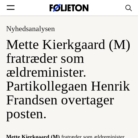
Nyhedsanalysen
Forsider
Mette Kierkgaard (M)
Føljetoner
fratræder som
ældreminister.
Partikollegaen Henrik
Søg
Frandsen overtager
Min side
posten.
Log ind
Mette Kierkgaard (M)
fratræder som ældreminister.