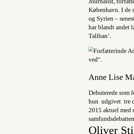
Journalist, forfa
København. I de s
og Syrien – sene
har blandt andet 
Taliban’.
Anne Lise Ma
Debuterede som fo
hun udgivet tre d
2015 aktuel med 
samfundsdebatten
Oliver Sti