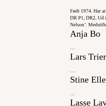
Født 1974. Har ar
DR P1, DR2, Ud &
Nelson’. Medstifte
Anja Bo
…
Lars Tri
…
Stine Ell
…
Lasse La