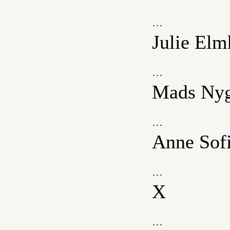
…
Julie Elm
…
Mads Nyg
…
Anne Sofi
…
X
…