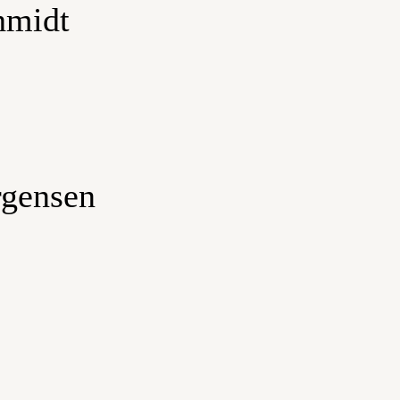
hmidt
rgensen