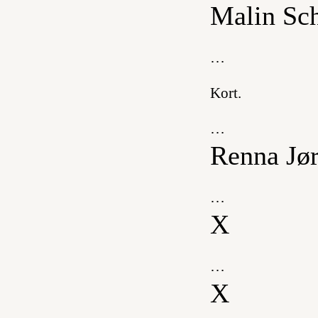
Malin Sc
…
Kort.
…
Renna Jø
…
X
…
X