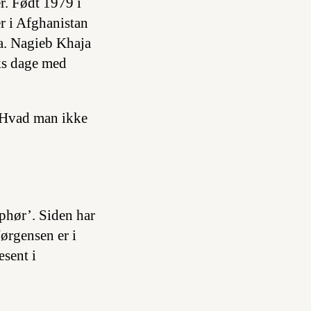
r. Født 1979 i
r i Afghanistan
ra. Nagieb Khaja
ks dage med
phør’. Siden har
ørgensen er i
sent i