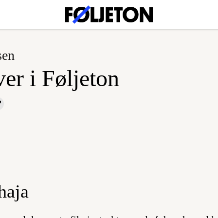
sen
er i Føljeton
haja