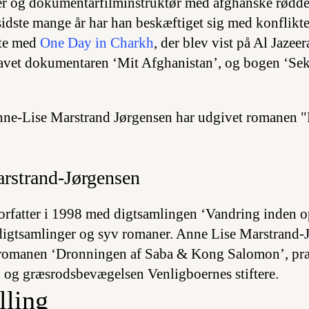
tter og dokumentarfilminstruktør med afghanske rødde
idste mange år har han beskæftiget sig med konflikte
ste med
One Day in Charkh
, der blev vist på Al Jazee
lavet dokumentaren ‘Mit Afghanistan’, og bogen ‘Se
rstrand-Jørgensen
rfatter i 1998 med digtsamlingen ‘Vandring inden o
igtsamlinger og syv romaner. Anne Lise Marstrand-J
romanen ‘Dronningen af Saba & Kong Salomon’, præ
 og græsrodsbevægelsen Venligboernes stiftere.
lling