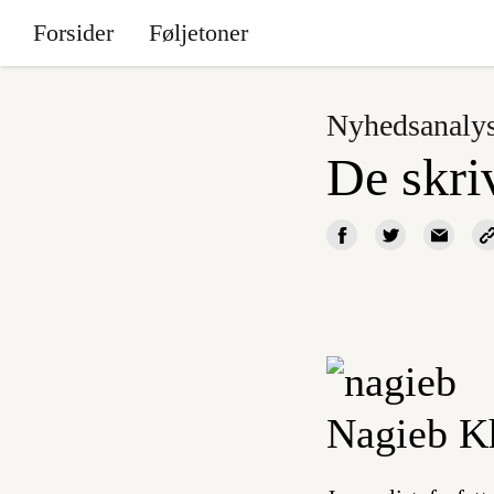
Forsider
Føljetoner
Nyhedsanaly
De skriv
Nagieb K