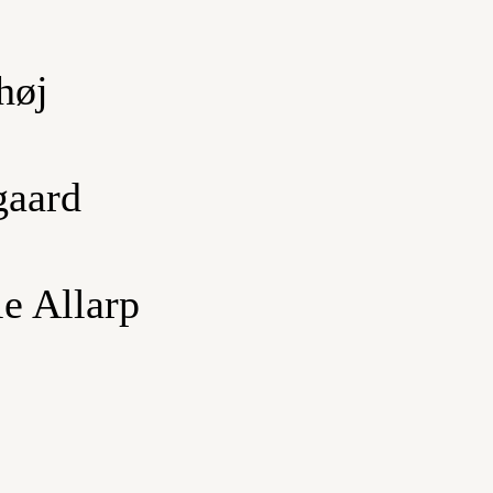
høj
aard
e Allarp