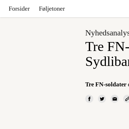
Forsider
Føljetoner
Nyhedsanaly
Tre FN-
Sydliba
Tre FN-soldater
e