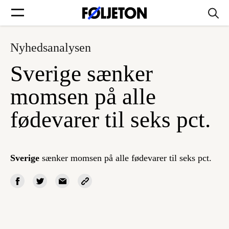
Nyhedsanalysen
Forsider
Sverige sænker
Føljetoner
momsen på alle
fødevarer til seks pct.
Søg
Sverige
sænker momsen på alle fødevarer til seks pct.
Min side
Log ind