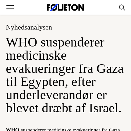
Nyhedsanalysen
Forsider
WHO suspenderer
Føljetoner
medicinske
evakueringer fra Gaza
til Egypten, efter
Søg
underleverandør er
Min side
blevet dræbt af Israel.
Log ind
WHO
suspenderer medicinske evakueringer fra Gaza