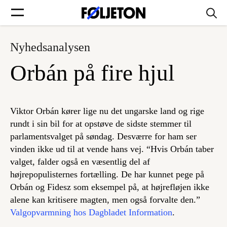
Nyhedsanalysen
Forsider
Orbán på fire hjul
Føljetoner
Viktor Orbán kører lige nu det ungarske land og rige
rundt i sin bil for at opstøve de sidste stemmer til
parlamentsvalget på søndag. Desværre for ham ser
Søg
vinden ikke ud til at vende hans vej. “Hvis Orbán taber
valget, falder også en væsentlig del af
Min side
højrepopulisternes fortælling. De har kunnet pege på
Orbán og Fidesz som eksempel på, at højrefløjen ikke
alene kan kritisere magten, men også forvalte den.”
Log ind
Valgopvarmning hos Dagbladet Information
.