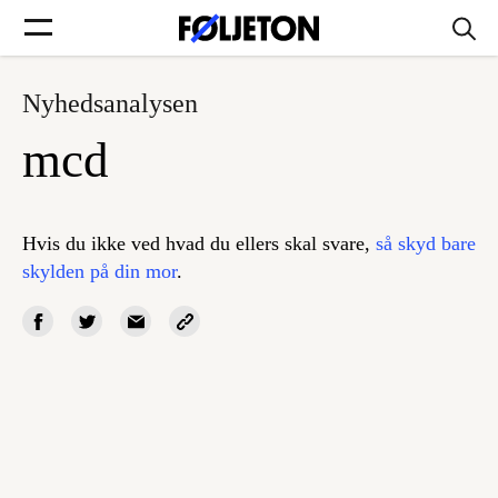
Nyhedsanalysen
Forsider
mcd
Føljetoner
Hvis du ikke ved hvad du ellers skal svare,
så skyd bare
skylden på din mor
.
Søg
Min side
Log ind