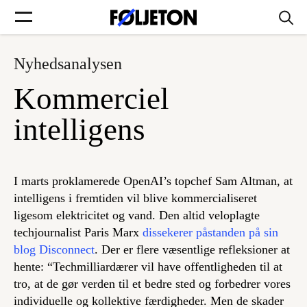
Nyhedsanalysen
Forsider
Kommerciel
Føljetoner
intelligens
I marts proklamerede OpenAI’s topchef Sam Altman, at
Søg
intelligens i fremtiden vil blive kommercialiseret
ligesom elektricitet og vand. Den altid veloplagte
techjournalist Paris Marx
dissekerer påstanden på sin
Min side
blog Disconnect
. Der er flere væsentlige refleksioner at
hente: “Techmilliardærer vil have offentligheden til at
Log ind
tro, at de gør verden til et bedre sted og forbedrer vores
individuelle og kollektive færdigheder. Men de skader